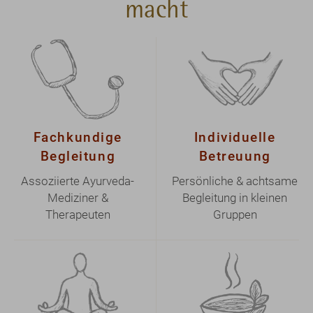
Fachkundige
Individuelle
Begleitung
Betreuung
Assoziierte Ayurveda-
Persönliche & achtsame
Mediziner &
Begleitung in kleinen
Therapeuten
Gruppen
Yoga &
Bio-Ayurveda-
Meditation
Küche
Tägliche Kurse &
Legendär lecker,
Vorträge für innere Ruhe
konstitutionsgerecht,