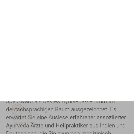
In unserem
Ayurveda Gesundheits- und
Kurzentrum
erfahren Sie Ayurveda-Kuren als
Medizin, Therapie und Wellness auf höchstem
Niveau
. Regenerieren Sie sich in einem der
renommiertesten Kompetenz­zentren für
Ayurveda in Deutschland – 2025 mit dem
DACH
Spa Award
als bestes Ayurveda-Zentrum im
deutsch­sprachigen Raum ausgezeichnet. Es
erwartet Sie eine Auslese
erfahrener assoziierter
Ayurveda-Ärzte und Heilpraktiker
aus Indien und
Deutschland, die Sie ayurveda-medizinisch
diagnostizieren und beraten, sowie ein Team
kompetenter Ayurveda-Spezialisten, -Behandler
und -Therapeuten
, die Sie einfühlsam behandeln
und fachkundig während Ihrer Ayurveda-Kur
betreuen.