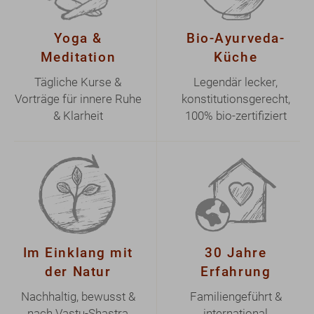
& Klarheit
100% bio-zertifiziert
Im Einklang mit
30 Jahre
der Natur
Erfahrung
Nachhaltig, bewusst &
Familiengeführt &
nach Vastu-Shastra
international
gebaut
anerkanntes Zentrum
Show larger version