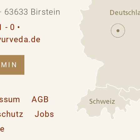
· 63633 Birstein
 - 0
•
yurveda.de
RMIN
essum
AGB
schutz
Jobs
se