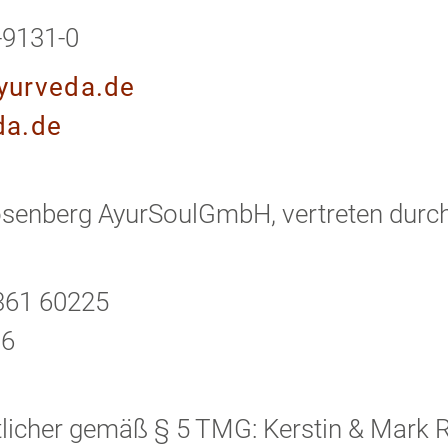
-9131-0
yurveda.de
da.de
Rosenberg AyurSoulGmbH, vertreten dur
361 60225
16
rtlicher gemäß § 5 TMG: Kerstin & Mark 