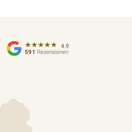
☆
★
☆
★
☆
★
☆
★
☆
★
4.9
591
Rezensionen