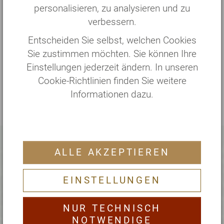
personalisieren, zu analysieren und zu
*
inkl. medizinischer Behandlungen zzgl. Zimmer
verbessern.
und Vollverpflegung
Entscheiden Sie selbst, welchen Cookies
Sie zustimmen möchten. Sie können Ihre
Der Auswahl- und später Buchungsprozess
Einstellungen jederzeit ändern. In unseren
erfolgt in 4 Schritten und kann jederzeit
Cookie-Richtlinien finden Sie weitere
abgebrochen werden.
Informationen dazu.
Persönliche Beratung
ALLE AKZEPTIEREN
EINSTELLUNGEN
Unser Office-Team berät Sie sehr
gerne!
NUR TECHNISCH
NOTWENDIGE