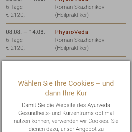
6 Tage
Roman Skazhenikov
€ 2120,—
(Heilpraktiker)
08.08. — 14.08.
PhysioVeda
6 Tage
Roman Skazhenikov
€ 2120,—
(Heilpraktiker)
10.09. — 16.09.
PhysioVeda
6 Tage
Alkje Schütze
€ 2120,—
(Heilpraktikerin)
Wählen Sie Ihre Cookies – und
dann Ihre Kur
12.12. — 18.12.
PhysioVeda
Damit Sie die Website des Ayurveda
6 Tage
Theresa Sita Rosenberg
Gesundheits- und Kurzentrums optimal
€ 2120,—
(Heilpraktikerin)
nutzen können, verwenden wir Cookies. Sie
dienen dazu, unser Angebot zu