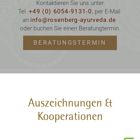
Kontaktieren Sie uns unter
Tel.
+49 (0) 6054-9131-0
, per E-Mail
an
info@rosenberg-ayurveda.de
oder buchen Sie einen Beratungtermin.
BERATUNGSTERMIN
Auszeichnungen &
Kooperationen