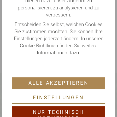
dienen dazu, unser Angebot zu
personalisieren, zu analysieren und zu
*
inkl. medizinischer Behandlungen zzgl. Zimmer
verbessern.
und Vollverpflegung
Entscheiden Sie selbst, welchen Cookies
Sie zustimmen möchten. Sie können Ihre
Der Auswahl- und später Buchungsprozess
Einstellungen jederzeit ändern. In unseren
erfolgt in 4 Schritten und kann jederzeit
Cookie-Richtlinien finden Sie weitere
abgebrochen werden.
Informationen dazu.
ALLE AKZEPTIEREN
Persönliche Beratung
EINSTELLUNGEN
Unser Office-Team berät Sie sehr
gerne!
NUR TECHNISCH