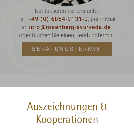
Kontaktieren Sie uns unter
Tel.
+49 (0) 6054-9131-0
, per E-Mail
an
info@rosenberg-ayurveda.de
oder buchen Sie einen Beratungtermin.
BERATUNGSTERMIN
Auszeichnungen &
Kooperationen