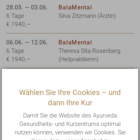
28.05. — 03.06.
BalaMental
6 Tage
Silva Zitzmann (Ärztin)
€ 1940,—
06.06. — 12.06.
BalaMental
6 Tage
Theresa Sita Rosenberg
€ 1940,—
(Heilpraktikerin)
16.10. — 22.10.
BalaMental
6 Tage
Stephanie Riecker
Wählen Sie Ihre Cookies – und
€ 1940,—
(Heilpraktikerin)
dann Ihre Kur
26.11. — 02.12.
BalaMental
Damit Sie die Website des Ayurveda
6 Tage
Petra Eich-Mylo
Gesundheits- und Kurzentrums optimal
€ 1940,—
(Heilpraktikerin)
nutzen können, verwenden wir Cookies. Sie