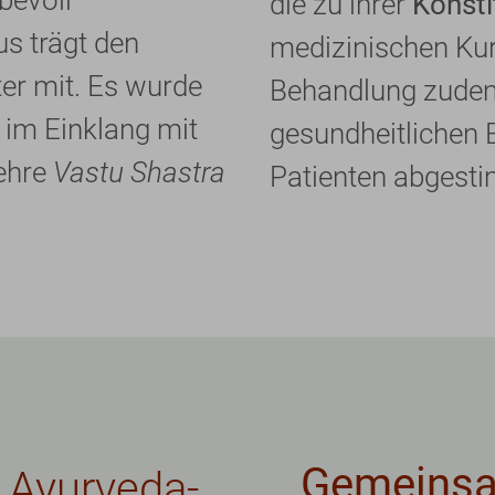
die zu ihrer
Konsti
us trägt den
medizinischen Kur
er mit. Es wurde
Behandlung zud
im Einklang mit
gesundheitlichen
ehre
Vastu Shastra
Patienten abgest
Gemeins
r Ayurveda-