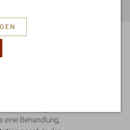
er
modernen Medizin
zurück.
NGEN
ionsgerechte
piepläne
er Kapha – Kurgäste
 eine Behandlung,