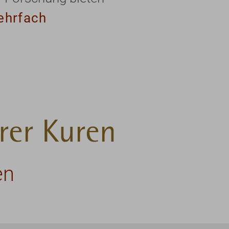
ehrfach
rer Kuren
en