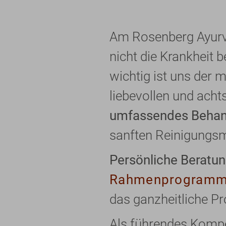
Am Rosenberg Ayurve
nicht die Krankheit 
wichtig ist uns der 
liebevollen und ach
umfassendes Beha
sanften Reinigungsm
Persönliche Beratu
Rahmenprogram
das ganzheitliche P
Als führendes Kompe