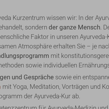
da Kurzentrum wissen wir: In der Ayur
behandelt, sondern
der ganze Mensch
. 
menschliche Faktor in unseren Ayurveda-K
tsamen Atmosphäre erhalten Sie – je nac
ndlungsprogramm
mit konstitutionsger
ethoden sowie individuellen Ernährun
ngen und Gespräche
sowie ein entspann
m
mit Yoga, Meditation, Vorträgen und K
rogramm der Ayurveda-Kur ab.
tenzzentrum für Ayurveda-Medizin und 