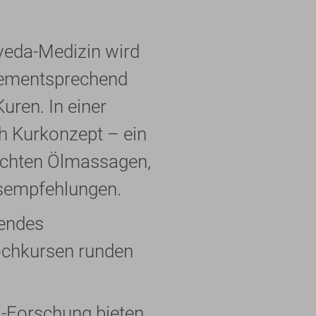
veda-Medizin wird
Dementsprechend
uren. In einer
h Kurkonzept – ein
echten Ölmassagen,
gsempfehlungen.
endes
ochkursen runden
-Forschung bieten