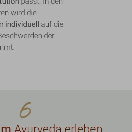
tution
passt. In den
en wird die
em
individuell
auf die
 Beschwerden der
immt.
am
Ayurveda erleben