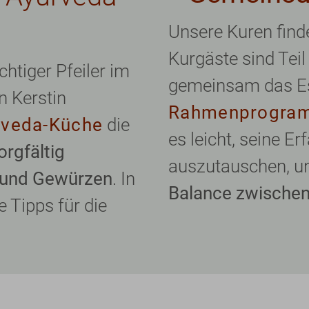
Unsere Kuren finde
Kurgäste sind Teil
htiger Pfeiler im
gemeinsam das E
n Kerstin
Rahmenprogra
rveda-Küche
die
es leicht, seine E
orgfältig
auszutauschen, un
n und Gewürzen
. In
Balance zwischen
 Tipps für die