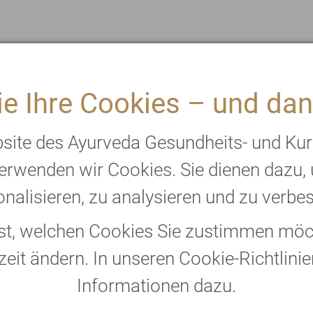
Authen
a-Mediziner
e Ihre Cookies – und dan
B
e
und Heilpraktiker
bsite des Ayurveda Gesundheits- und Ku
rum haben
Ayurveda-Therapi
erwenden wir Cookies. Sie dienen dazu,
und eine
fundierte
fachkundig
und m
nalisieren, zu analysieren und zu verbe
iserfahrung
. Auch
ausgeführt – mit 
bst, welchen Cookies Sie zustimmen möch
apeuten
, -Berater
erhalten Sie trad
zeit ändern. In unseren Cookie-Richtlinie
rend Ihres
die sich über Jah
Informationen dazu.
d zur Seite.
Wo es notwendig i