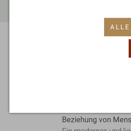
ALLE
Eine
pers
Atmos
In Birstein legen wir 
Beziehung von Men
Ein modernes und lie