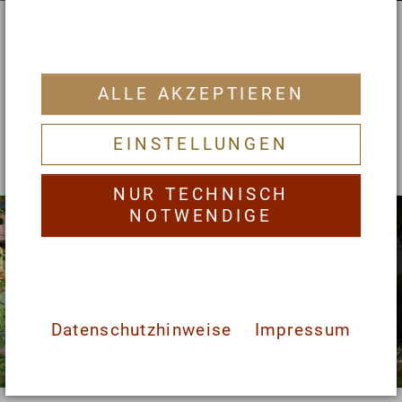
Willkommen an der
Rezeption
ALLE AKZEPTIEREN
EINSTELLUNGEN
Rundgang durch den Garten
NUR TECHNISCH
NOTWENDIGE
Datenschutzhinweise
Impressum