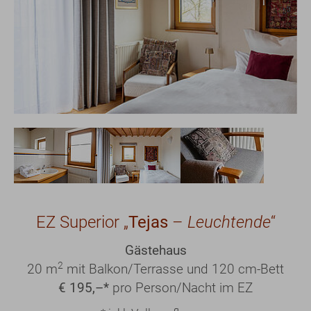
Show larger version
Show larger version
Show larger version
EZ Superior „
Tejas
–
Leuchtende
“
Gästehaus
2
20 m
mit Balkon/Terrasse und 120 cm-Bett
€ 195,–*
pro Person/Nacht im EZ