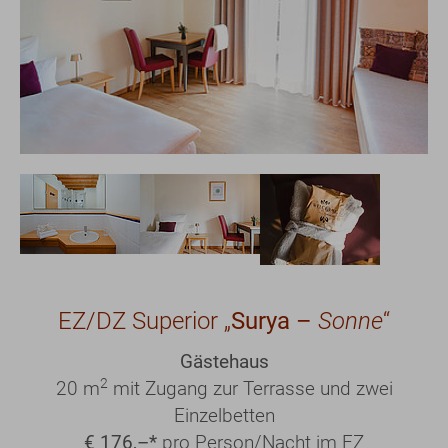
Show larger version
Show larger version
Show larger version
EZ/DZ Superior „
Surya –
Sonne
“
Gästehaus
2
20 m
mit Zugang zur Terrasse und zwei
Einzelbetten
€ 176,–*
pro Person/Nacht im EZ