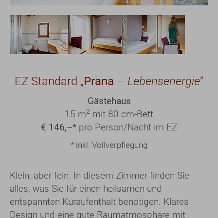
Show larger version
Show larger version
Show larger version
EZ Standard „
Prana
–
Lebensenergie
“
Gästehaus
2
15 m
mit 80 cm-Bett
€ 146,–*
pro Person/Nacht im EZ
* inkl. Vollverpflegung
Klein, aber fein. In diesem Zimmer finden Sie
alles, was Sie für einen heilsamen und
entspannten Kuraufenthalt benötigen. Klares
Design und eine gute Raumatmosphäre mit