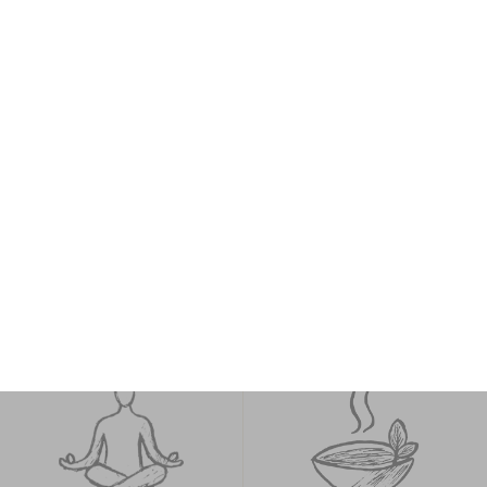
Fachkundige
Individuelle
Begleitung
Betreuung
Assoziierte Ayurveda-
Persönliche & achtsame
Mediziner &
Begleitung in kleinen
Therapeuten
Gruppen