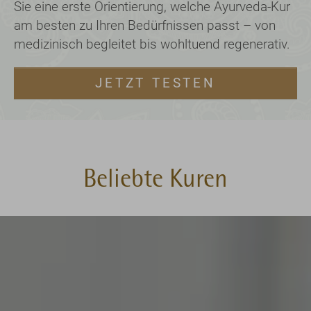
ür
g
am besten zu Ihren Bedürfnissen passt – von
v.
medizinisch begleitet bis wohltuend regenerativ.
JETZT TESTEN
Beliebte Kuren