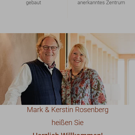
Show larger version
Mark & Kerstin Rosenberg
heißen Sie
Herzlich Willkommen!