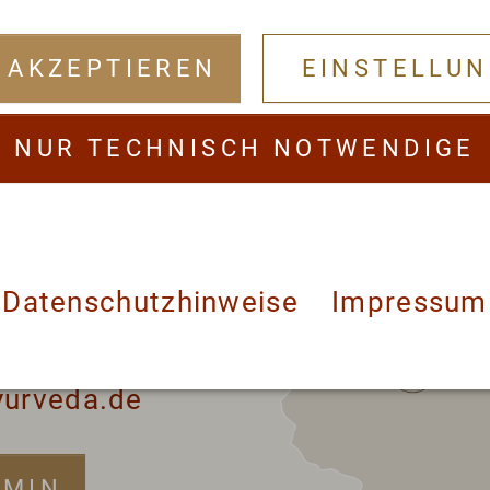
 AKZEPTIEREN
EINSTELLU
NUR TECHNISCH NOTWENDIGE
a Gesundheits-
Datenschutzhinweise
Impressum
· 63633 Birstein
 - 0
•
yurveda.de
RMIN