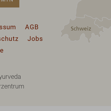
essum
AGB
schutz
Jobs
se
yurveda
rzentrum