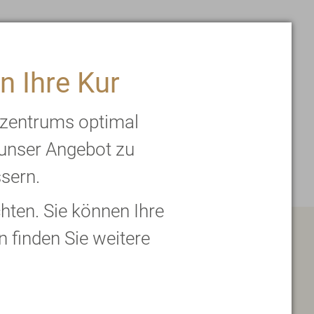
n Ihre Kur
rzentrums optimal
ONLINESHOP
 unser Angebot zu
ssern.
ten. Sie können Ihre
n finden Sie weitere
☆
★
☆
★
☆
★
☆
★
☆
★
4.9
591
Rezensionen