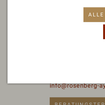
ALLE
Kontakt
Rosenberg Ayurved
und Kurzentrum
Forsthausstraße 6 
+49 (0) 6054 91 31
info@rosenberg-a
BERATUNGSTE