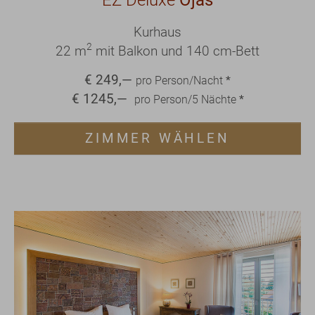
Kurhaus
2
22 m
mit Balkon und 140 cm-Bett
€
249
,—
pro Person/Nacht
*
€
1245
,—
pro Person/
5
Nächte
*
ZIMMER WÄHLEN