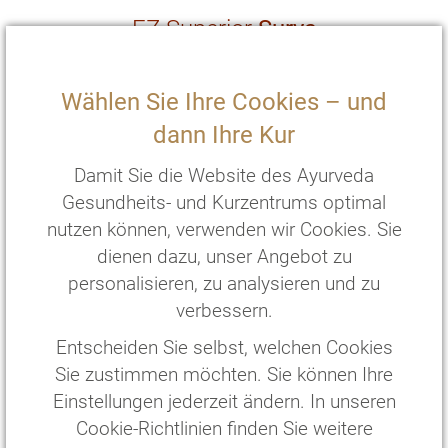
EZ Superior
Surya
Gästehaus
2
Wählen Sie Ihre Cookies – und
20 m
mit Terasse und zwei Einzelbetten
dann Ihre Kur
€
176
,—
pro Person/Nacht
*
€
880
,—
pro Person/
5
Nächte
*
Damit Sie die Website des Ayurveda
Gesundheits- und Kurzentrums optimal
ZIMMER WÄHLEN
nutzen können, verwenden wir Cookies. Sie
dienen dazu, unser Angebot zu
personalisieren, zu analysieren und zu
verbessern.
Entscheiden Sie selbst, welchen Cookies
Sie zustimmen möchten. Sie können Ihre
Einstellungen jederzeit ändern. In unseren
Cookie-Richtlinien finden Sie weitere