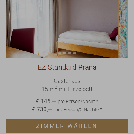
EZ Standard
Prana
Gästehaus
2
15 m
mit Einzelbett
€
146
,—
pro Person/Nacht
*
€
730
,—
pro Person/
5
Nächte
*
ZIMMER WÄHLEN