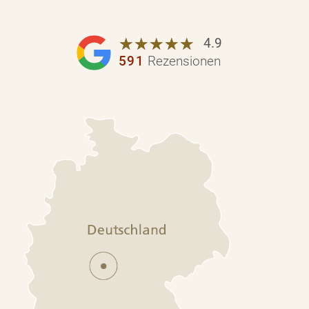
☆
★
☆
★
☆
★
☆
★
☆
★
4.9
591
Rezensionen