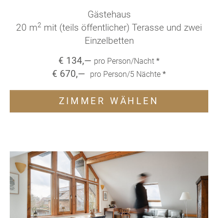
Gästehaus
2
20 m
mit (teils öffentlicher) Terasse und zwei
Einzelbetten
€
134
,—
pro Person/Nacht
*
€
670
,—
pro Person/
5
Nächte
*
ZIMMER WÄHLEN