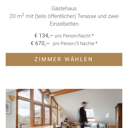
Gästehaus
2
20 m
mit (teils öffentlicher) Terasse und zwei
Einzelbetten
€
134
,—
pro Person/Nacht
*
€
670
,—
pro Person/
5
Nächte
*
ZIMMER WÄHLEN