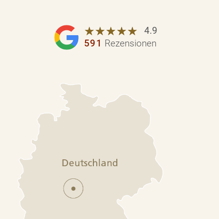
☆
★
☆
★
☆
★
☆
★
☆
★
4.9
591
Rezensionen