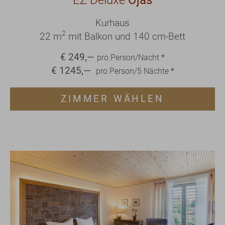
Kurhaus
2
22 m
mit Balkon und 140 cm-Bett
€
249
,—
pro Person/Nacht
*
€
1245
,—
pro Person/
5
Nächte
*
ZIMMER WÄHLEN