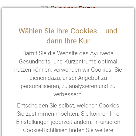
EZ Superior
Surya
Gästehaus
2
Wählen Sie Ihre Cookies – und
20 m
mit Terasse und zwei Einzelbetten
dann Ihre Kur
€
176
,—
pro Person/Nacht
*
€
880
,—
pro Person/
5
Nächte
*
Damit Sie die Website des Ayurveda
Gesundheits- und Kurzentrums optimal
ZIMMER WÄHLEN
nutzen können, verwenden wir Cookies. Sie
dienen dazu, unser Angebot zu
personalisieren, zu analysieren und zu
verbessern.
Entscheiden Sie selbst, welchen Cookies
Sie zustimmen möchten. Sie können Ihre
Einstellungen jederzeit ändern. In unseren
Cookie-Richtlinien finden Sie weitere