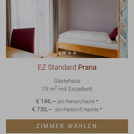
EZ Standard
Prana
Gästehaus
2
15 m
mit Einzelbett
€
146
,—
pro Person/Nacht
*
€
730
,—
pro Person/
5
Nächte
*
ZIMMER WÄHLEN