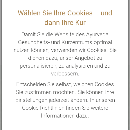
*
inkl. medizinischer Behandlungen zzgl. Zimmer
und Vollverpflegung
Wählen Sie Ihre Cookies – und
dann Ihre Kur
Der Auswahl- und später Buchungsprozess
erfolgt in 4 Schritten und kann jederzeit
Damit Sie die Website des Ayurveda
abgebrochen werden.
Gesundheits- und Kurzentrums optimal
nutzen können, verwenden wir Cookies. Sie
dienen dazu, unser Angebot zu
personalisieren, zu analysieren und zu
verbessern.
Persönliche Beratung
Entscheiden Sie selbst, welchen Cookies
Sie zustimmen möchten. Sie können Ihre
Unser Office-Team berät Sie sehr
Einstellungen jederzeit ändern. In unseren
gerne!
Cookie-Richtlinien finden Sie weitere
Informationen dazu.