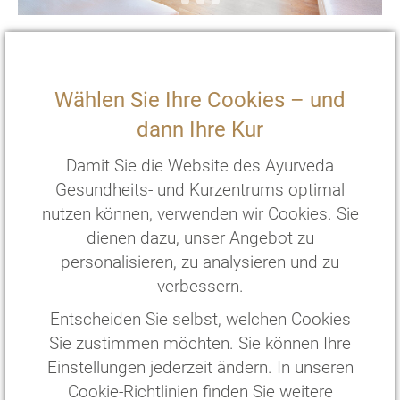
EZ Superior
Surya
Gästehaus
Wählen Sie Ihre Cookies – und
2
20 m
mit Terasse und zwei Einzelbetten
dann Ihre Kur
€
176
,—
pro Person/Nacht
*
Damit Sie die Website des Ayurveda
€
1056
,—
pro Person/
6
Nächte
*
Gesundheits- und Kurzentrums optimal
nutzen können, verwenden wir Cookies. Sie
ZIMMER WÄHLEN
dienen dazu, unser Angebot zu
personalisieren, zu analysieren und zu
verbessern.
Entscheiden Sie selbst, welchen Cookies
Sie zustimmen möchten. Sie können Ihre
Einstellungen jederzeit ändern. In unseren
Cookie-Richtlinien finden Sie weitere