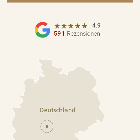
☆
★
☆
★
☆
★
☆
★
☆
★
4.9
591
Rezensionen