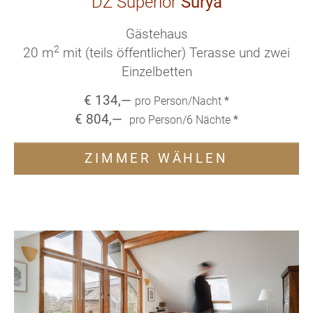
DZ Superior
Surya
Gästehaus
2
20 m
mit (teils öffentlicher) Terasse und zwei
Einzelbetten
€
134
,—
pro Person/Nacht
*
€
804
,—
pro Person/
6
Nächte
*
ZIMMER WÄHLEN