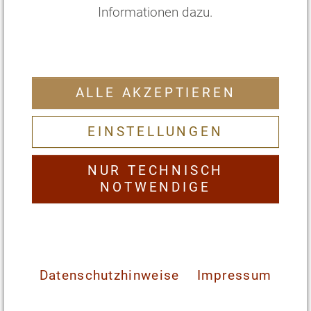
Informationen dazu.
ALLE AKZEPTIEREN
EZ Dachstudio/Junior Suite
Svarga
EINSTELLUNGEN
2
35 m
mit Doppelbett und Ausblick
NUR TECHNISCH
€
238
,—
pro Person/Nacht
*
NOTWENDIGE
€
1428
,—
pro Person/
6
Nächte
*
ZIMMER WÄHLEN
Datenschutzhinweise
Impressum