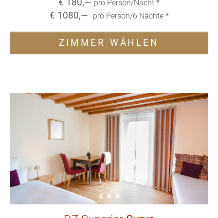
€
180
,—
pro Person/Nacht
*
€
1080
,—
pro Person/
6
Nächte
*
ZIMMER WÄHLEN