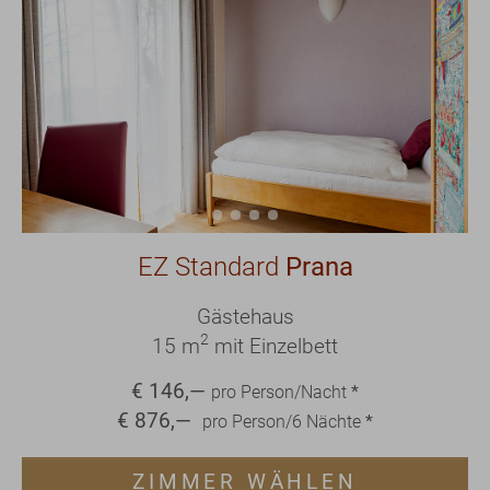
EZ Standard
Prana
Gästehaus
2
15 m
mit Einzelbett
€
146
,—
pro Person/Nacht
*
€
876
,—
pro Person/
6
Nächte
*
ZIMMER WÄHLEN