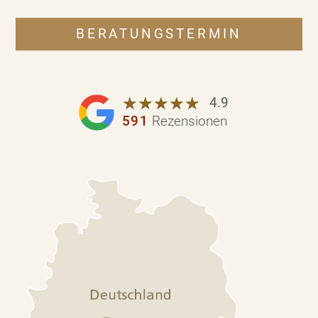
BERATUNGSTERMIN
☆
★
☆
★
☆
★
☆
★
☆
★
4.9
591
Rezensionen