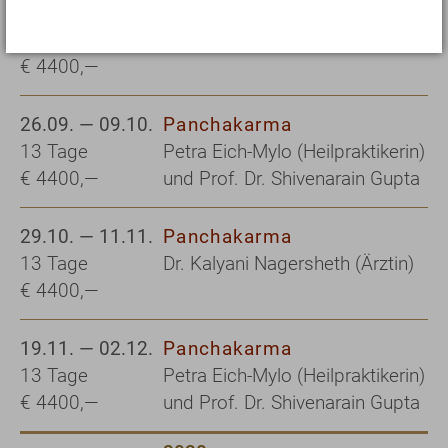
03.09. — 16.09.
Panchakarma
13 Tage
Alkje Schütze (Heilpraktikerin)
€ 4400,—
26.09. — 09.10.
Panchakarma
13 Tage
Petra Eich-Mylo (Heilpraktikerin)
€ 4400,—
und Prof. Dr. Shivenarain Gupta
29.10. — 11.11.
Panchakarma
13 Tage
Dr. Kalyani Nagersheth (Ärztin)
€ 4400,—
19.11. — 02.12.
Panchakarma
13 Tage
Petra Eich-Mylo (Heilpraktikerin)
€ 4400,—
und Prof. Dr. Shivenarain Gupta