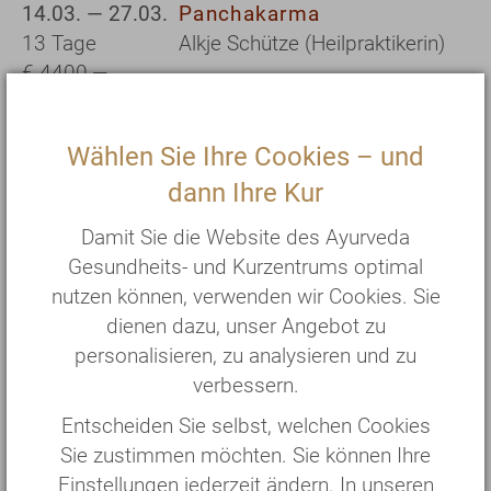
14.03. — 27.03.
Panchakarma
13 Tage
Alkje Schütze (Heilpraktikerin)
€ 4400,—
04.04. — 17.04.
Panchakarma
Wählen Sie Ihre Cookies – und
13 Tage
Silva Zitzmann (Ärztin)
dann Ihre Kur
€ 4400,—
Damit Sie die Website des Ayurveda
25.04. — 08.05.
Panchakarma
Gesundheits- und Kurzentrums optimal
13 Tage
Petra Eich-Mylo (Heilpraktikerin)
nutzen können, verwenden wir Cookies. Sie
€ 4400,—
und Prof. Dr. Shivenarain Gupta
dienen dazu, unser Angebot zu
personalisieren, zu analysieren und zu
25.04. — 14.05.
Panchakarma
verbessern.
19 Tage
Nur auf Anfrage
Entscheiden Sie selbst, welchen Cookies
€ 6230,—
Sie zustimmen möchten. Sie können Ihre
Einstellungen jederzeit ändern. In unseren