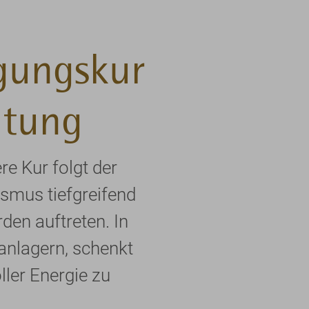
igungskur
itung
e Kur folgt der
ismus tiefgreifend
den auftreten. In
 anlagern, schenkt
ller Energie zu