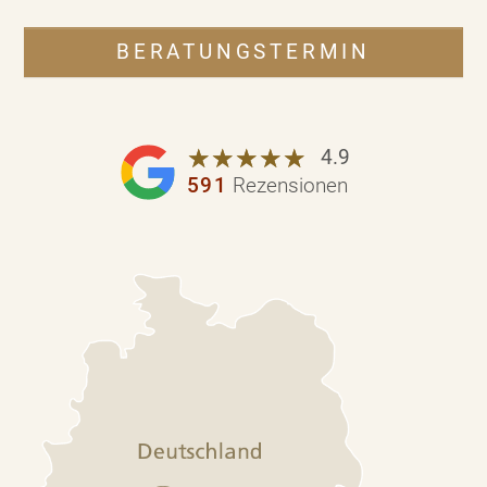
BERATUNGSTERMIN
☆
★
☆
★
☆
★
☆
★
☆
★
4.9
591
Rezensionen