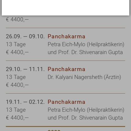
03.09. — 16.09.
Panchakarma
13 Tage
Alkje Schütze (Heilpraktikerin)
€ 4400,—
26.09. — 09.10.
Panchakarma
13 Tage
Petra Eich-Mylo (Heilpraktikerin)
€ 4400,—
und Prof. Dr. Shivenarain Gupta
29.10. — 11.11.
Panchakarma
13 Tage
Dr. Kalyani Nagersheth (Ärztin)
€ 4400,—
19.11. — 02.12.
Panchakarma
13 Tage
Petra Eich-Mylo (Heilpraktikerin)
€ 4400,—
und Prof. Dr. Shivenarain Gupta