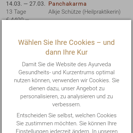
14.03. — 27.03.
Panchakarma
13 Tage
Alkje Schütze (Heilpraktikerin)
€ 4400,—
04.04. — 17.04.
Panchakarma
Wählen Sie Ihre Cookies – und
13 Tage
Silva Zitzmann (Ärztin)
dann Ihre Kur
€ 4400,—
Damit Sie die Website des Ayurveda
25.04. — 08.05.
Panchakarma
Gesundheits- und Kurzentrums optimal
13 Tage
Petra Eich-Mylo (Heilpraktikerin)
nutzen können, verwenden wir Cookies. Sie
€ 4400,—
und Prof. Dr. Shivenarain Gupta
dienen dazu, unser Angebot zu
personalisieren, zu analysieren und zu
25.04. — 14.05.
Panchakarma
verbessern.
19 Tage
Nur auf Anfrage
Entscheiden Sie selbst, welchen Cookies
€ 6230,—
Sie zustimmen möchten. Sie können Ihre
Einstellungen jederzeit ändern. In unseren