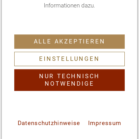
Informationen dazu.
ALLE AKZEPTIEREN
EZ Dachstudio/Junior Suite
Svarga
EINSTELLUNGEN
2
35 m
mit Doppelbett und Ausblick
NUR TECHNISCH
€
238
,—
pro Person/Nacht
*
NOTWENDIGE
€
3094
,—
pro Person/
13
Nächte
*
ZIMMER WÄHLEN
Datenschutzhinweise
Impressum