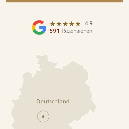
☆
★
☆
★
☆
★
☆
★
☆
★
4.9
591
Rezensionen