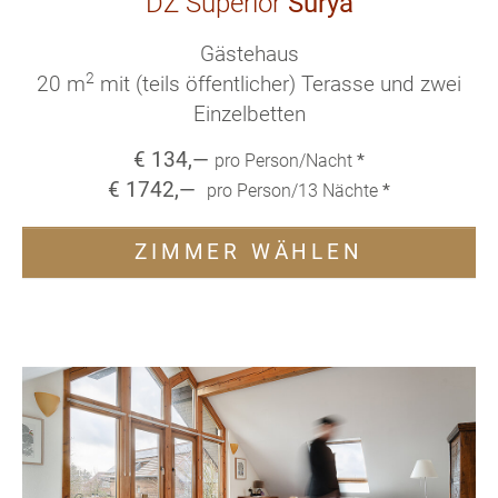
DZ Superior
Surya
Gästehaus
2
20 m
mit (teils öffentlicher) Terasse und zwei
Einzelbetten
€
134
,—
pro Person/Nacht
*
€
1742
,—
pro Person/
13
Nächte
*
ZIMMER WÄHLEN