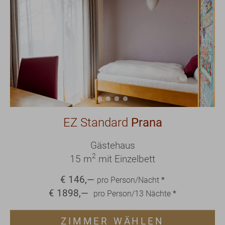
EZ Standard
Prana
Gästehaus
2
15 m
mit Einzelbett
€
146
,—
pro Person/Nacht
*
€
1898
,—
pro Person/
13
Nächte
*
ZIMMER WÄHLEN