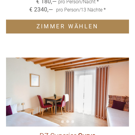
€
180
,—
pro Person/Nacht
*
€
2340
,—
pro Person/
13
Nächte
*
ZIMMER WÄHLEN