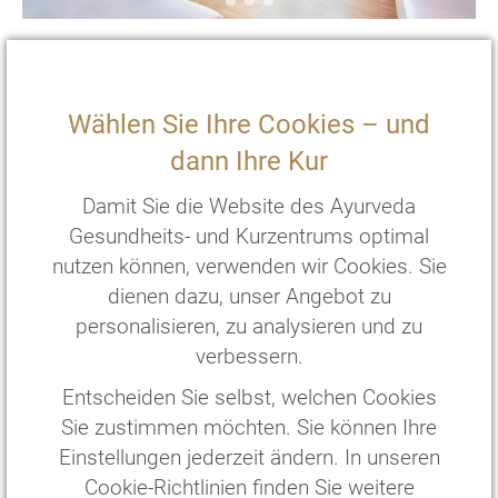
EZ Superior
Surya
Gästehaus
Wählen Sie Ihre Cookies – und
2
20 m
mit Terasse und zwei Einzelbetten
dann Ihre Kur
€
176
,—
pro Person/Nacht
*
Damit Sie die Website des Ayurveda
€
2288
,—
pro Person/
13
Nächte
*
Gesundheits- und Kurzentrums optimal
nutzen können, verwenden wir Cookies. Sie
ZIMMER WÄHLEN
dienen dazu, unser Angebot zu
personalisieren, zu analysieren und zu
verbessern.
Entscheiden Sie selbst, welchen Cookies
Sie zustimmen möchten. Sie können Ihre
Einstellungen jederzeit ändern. In unseren
Cookie-Richtlinien finden Sie weitere