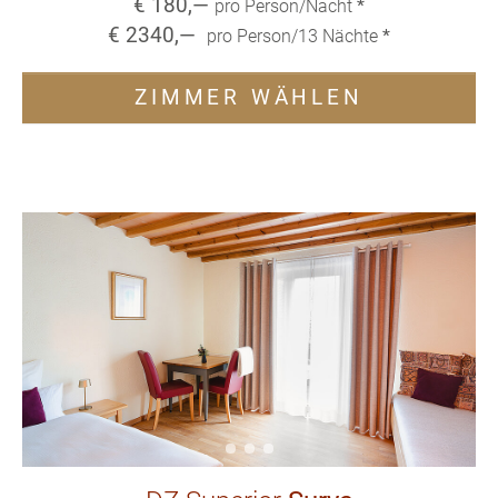
€
180
,—
pro Person/Nacht
*
€
2340
,—
pro Person/
13
Nächte
*
ZIMMER WÄHLEN