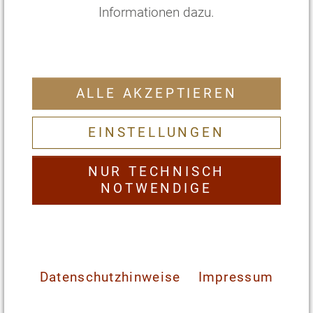
Informationen dazu.
ALLE AKZEPTIEREN
EZ Dachstudio/Junior Suite
Svarga
EINSTELLUNGEN
2
35 m
mit Doppelbett und Ausblick
NUR TECHNISCH
€
238
,—
pro Person/Nacht
*
NOTWENDIGE
€
3094
,—
pro Person/
13
Nächte
*
ZIMMER WÄHLEN
Datenschutzhinweise
Impressum