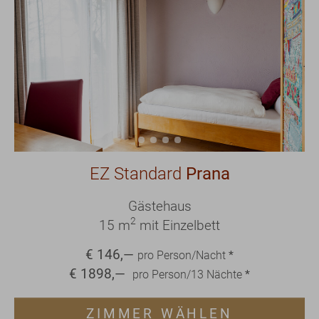
EZ Standard
Prana
Gästehaus
2
15 m
mit Einzelbett
€
146
,—
pro Person/Nacht
*
€
1898
,—
pro Person/
13
Nächte
*
ZIMMER WÄHLEN