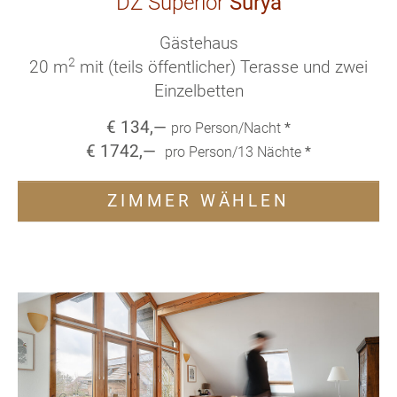
DZ Superior
Surya
Gästehaus
2
20 m
mit (teils öffentlicher) Terasse und zwei
Einzelbetten
€
134
,—
pro Person/Nacht
*
€
1742
,—
pro Person/
13
Nächte
*
ZIMMER WÄHLEN