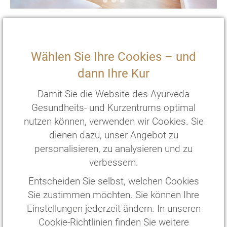
EZ Superior
Surya
Gästehaus
Wählen Sie Ihre Cookies – und
2
20 m
mit Terasse und zwei Einzelbetten
dann Ihre Kur
€
176
,—
pro Person/Nacht
*
Damit Sie die Website des Ayurveda
€
2288
,—
pro Person/
13
Nächte
*
Gesundheits- und Kurzentrums optimal
nutzen können, verwenden wir Cookies. Sie
ZIMMER WÄHLEN
dienen dazu, unser Angebot zu
personalisieren, zu analysieren und zu
verbessern.
Entscheiden Sie selbst, welchen Cookies
Sie zustimmen möchten. Sie können Ihre
Einstellungen jederzeit ändern. In unseren
Cookie-Richtlinien finden Sie weitere