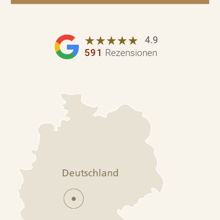
☆
★
☆
★
☆
★
☆
★
☆
★
4.9
591
Rezensionen