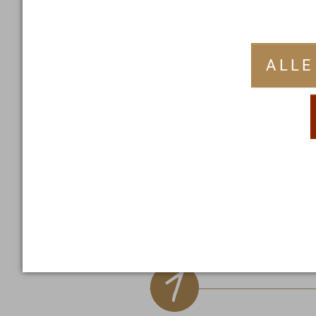
Kurleitung
ALLE
Passt diese Kur 
M