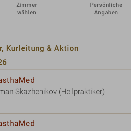
Zimmer
Persönliche
wählen
Angaben
r, Kurleitung & Aktion
26
asthaMed
an Skazhenikov (Heilpraktiker)
asthaMed