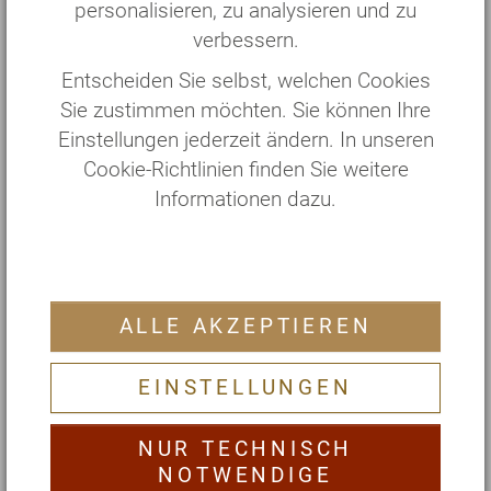
personalisieren, zu analysieren und zu
7 Tage
Silva Zitzmann (Ärztin)
verbessern.
€ 1985,—
Entscheiden Sie selbst, welchen Cookies
12.06. — 19.06.
SvasthaMed
Sie zustimmen möchten. Sie können Ihre
7 Tage
Dr. Kalyani Nagersheth (Ärztin)
Einstellungen jederzeit ändern. In unseren
€ 2315,—
Cookie-Richtlinien finden Sie weitere
Informationen dazu.
19.06. — 25.06.
SvasthaMed
6 Tage
Dr. Kalyani Nagersheth (Ärztin)
€ 1985,—
ALLE AKZEPTIEREN
03.07. — 10.07.
SvasthaMed
7 Tage
Dr. Elena Lieber (Ärztin)
EINSTELLUNGEN
€ 2315,—
NUR TECHNISCH
10.07. — 16.07.
SvasthaMed
NOTWENDIGE