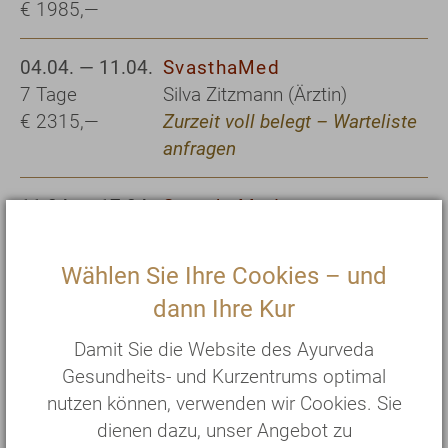
€ 1985,—
04.04. — 11.04.
SvasthaMed
7 Tage
Silva Zitzmann (Ärztin)
€ 2315,—
Zurzeit voll belegt – Warteliste
anfragen
11.04. — 17.04.
SvasthaMed
6 Tage
Silva Zitzmann (Ärztin)
€ 1985,—
Wählen Sie Ihre Cookies – und
dann Ihre Kur
25.04. — 02.05.
SvasthaMed
7 Tage
Petra Eich-Mylo (Heilpraktikerin)
Damit Sie die Website des Ayurveda
€ 2315,—
und Prof. Dr. Shivenarain Gupta
Gesundheits- und Kurzentrums optimal
nutzen können, verwenden wir Cookies. Sie
dienen dazu, unser Angebot zu
21.05. — 28.05.
SvasthaMed