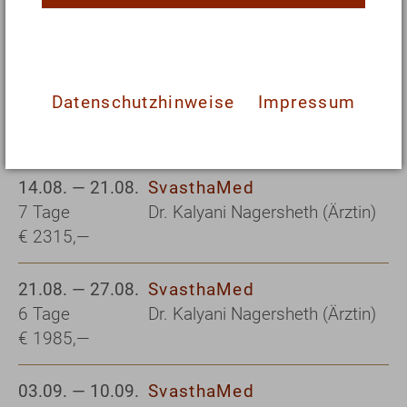
6 Tage
Dr. Elena Lieber (Ärztin)
€ 1985,—
08.08. — 14.08.
SvasthaMed
Datenschutzhinweise
Impressum
6 Tage
Roman Skazhenikov
€ 1985,—
(Heilpraktiker)
14.08. — 21.08.
SvasthaMed
7 Tage
Dr. Kalyani Nagersheth (Ärztin)
€ 2315,—
21.08. — 27.08.
SvasthaMed
6 Tage
Dr. Kalyani Nagersheth (Ärztin)
€ 1985,—
03.09. — 10.09.
SvasthaMed