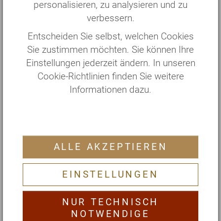
personalisieren, zu analysieren und zu
7 Tage
Silva Zitzmann (Ärztin)
verbessern.
€ 1985,—
Entscheiden Sie selbst, welchen Cookies
12.06. — 19.06.
SvasthaMed
Sie zustimmen möchten. Sie können Ihre
7 Tage
Dr. Kalyani Nagersheth (Ärztin)
Einstellungen jederzeit ändern. In unseren
€ 2315,—
Cookie-Richtlinien finden Sie weitere
Informationen dazu.
19.06. — 25.06.
SvasthaMed
6 Tage
Dr. Kalyani Nagersheth (Ärztin)
€ 1985,—
ALLE AKZEPTIEREN
03.07. — 10.07.
SvasthaMed
7 Tage
Dr. Elena Lieber (Ärztin)
EINSTELLUNGEN
€ 2315,—
NUR TECHNISCH
10.07. — 16.07.
SvasthaMed
NOTWENDIGE