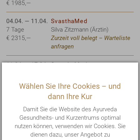
€ 1985,—
04.04. — 11.04.
SvasthaMed
7 Tage
Silva Zitzmann (Ärztin)
€ 2315,—
Zurzeit voll belegt – Warteliste
anfragen
11.04. — 17.04.
SvasthaMed
6 Tage
Silva Zitzmann (Ärztin)
€ 1985,—
Wählen Sie Ihre Cookies – und
dann Ihre Kur
25.04. — 02.05.
SvasthaMed
7 Tage
Petra Eich-Mylo (Heilpraktikerin)
Damit Sie die Website des Ayurveda
€ 2315,—
und Prof. Dr. Shivenarain Gupta
Gesundheits- und Kurzentrums optimal
nutzen können, verwenden wir Cookies. Sie
dienen dazu, unser Angebot zu
21.05. — 28.05.
SvasthaMed