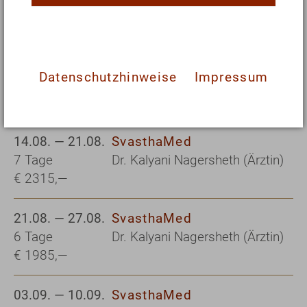
6 Tage
Dr. Elena Lieber (Ärztin)
€ 1985,—
08.08. — 14.08.
SvasthaMed
Datenschutzhinweise
Impressum
6 Tage
Roman Skazhenikov
€ 1985,—
(Heilpraktiker)
14.08. — 21.08.
SvasthaMed
7 Tage
Dr. Kalyani Nagersheth (Ärztin)
€ 2315,—
21.08. — 27.08.
SvasthaMed
6 Tage
Dr. Kalyani Nagersheth (Ärztin)
€ 1985,—
03.09. — 10.09.
SvasthaMed