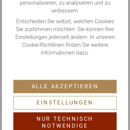
personalisieren, zu analysieren und zu
7 Tage
Silva Zitzmann (Ärztin)
verbessern.
€ 1985,—
Entscheiden Sie selbst, welchen Cookies
12.06. — 19.06.
SvasthaMed
Sie zustimmen möchten. Sie können Ihre
7 Tage
Dr. Kalyani Nagersheth (Ärztin)
Einstellungen jederzeit ändern. In unseren
€ 2315,—
Cookie-Richtlinien finden Sie weitere
Informationen dazu.
19.06. — 25.06.
SvasthaMed
6 Tage
Dr. Kalyani Nagersheth (Ärztin)
€ 1985,—
ALLE AKZEPTIEREN
03.07. — 10.07.
SvasthaMed
7 Tage
Dr. Elena Lieber (Ärztin)
EINSTELLUNGEN
€ 2315,—
NUR TECHNISCH
10.07. — 16.07.
SvasthaMed
NOTWENDIGE