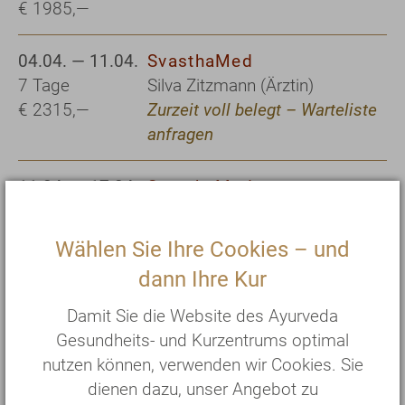
€ 1985,—
04.04. — 11.04.
SvasthaMed
7 Tage
Silva Zitzmann (Ärztin)
€ 2315,—
Zurzeit voll belegt – Warteliste
anfragen
11.04. — 17.04.
SvasthaMed
6 Tage
Silva Zitzmann (Ärztin)
€ 1985,—
Wählen Sie Ihre Cookies – und
dann Ihre Kur
25.04. — 02.05.
SvasthaMed
7 Tage
Petra Eich-Mylo (Heilpraktikerin)
Damit Sie die Website des Ayurveda
€ 2315,—
und Prof. Dr. Shivenarain Gupta
Gesundheits- und Kurzentrums optimal
nutzen können, verwenden wir Cookies. Sie
dienen dazu, unser Angebot zu
21.05. — 28.05.
SvasthaMed