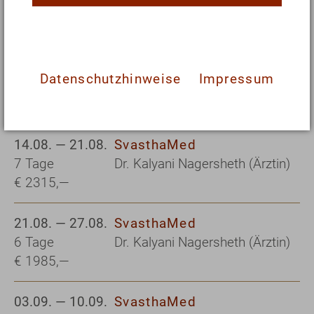
6 Tage
Dr. Elena Lieber (Ärztin)
€ 1985,—
08.08. — 14.08.
SvasthaMed
Datenschutzhinweise
Impressum
6 Tage
Roman Skazhenikov
€ 1985,—
(Heilpraktiker)
14.08. — 21.08.
SvasthaMed
7 Tage
Dr. Kalyani Nagersheth (Ärztin)
€ 2315,—
21.08. — 27.08.
SvasthaMed
6 Tage
Dr. Kalyani Nagersheth (Ärztin)
€ 1985,—
03.09. — 10.09.
SvasthaMed