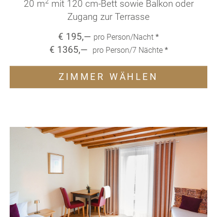
2
20 m
mit 120 cm-Bett sowie Balkon oder
Zugang zur Terrasse
€
195
,—
pro Person/Nacht
*
€
1365
,—
pro Person/
7
Nächte
*
ZIMMER WÄHLEN