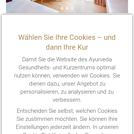
EZ Superior
Surya
Gästehaus
Wählen Sie Ihre Cookies – und
2
20 m
mit Terasse und zwei Einzelbetten
dann Ihre Kur
€
176
,—
pro Person/Nacht
*
Damit Sie die Website des Ayurveda
€
1232
,—
pro Person/
7
Nächte
*
Gesundheits- und Kurzentrums optimal
nutzen können, verwenden wir Cookies. Sie
ZIMMER WÄHLEN
dienen dazu, unser Angebot zu
personalisieren, zu analysieren und zu
verbessern.
Entscheiden Sie selbst, welchen Cookies
Sie zustimmen möchten. Sie können Ihre
Einstellungen jederzeit ändern. In unseren