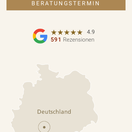
BERATUNGSTERMIN
☆
★
☆
★
☆
★
☆
★
☆
★
4.9
591
Rezensionen