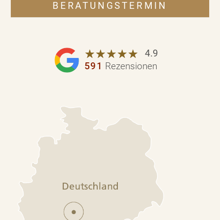
BERATUNGSTERMIN
☆
★
☆
★
☆
★
☆
★
☆
★
4.9
591
Rezensionen