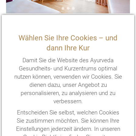
EZ Superior
Surya
Gästehaus
Wählen Sie Ihre Cookies – und
2
20 m
mit Terasse und zwei Einzelbetten
dann Ihre Kur
€
176
,—
pro Person/Nacht
*
Damit Sie die Website des Ayurveda
€
1056
,—
pro Person/
6
Nächte
*
Gesundheits- und Kurzentrums optimal
nutzen können, verwenden wir Cookies. Sie
ZIMMER WÄHLEN
dienen dazu, unser Angebot zu
personalisieren, zu analysieren und zu
verbessern.
Entscheiden Sie selbst, welchen Cookies
Sie zustimmen möchten. Sie können Ihre
Einstellungen jederzeit ändern. In unseren