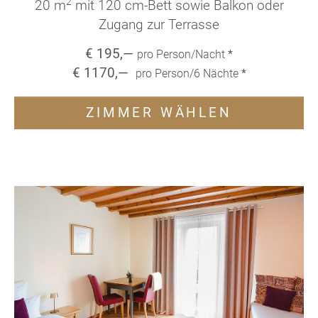
2
20 m
mit 120 cm-Bett sowie Balkon oder
Zugang zur Terrasse
€
195
,—
pro Person/Nacht
*
€
1170
,—
pro Person/
6
Nächte
*
ZIMMER WÄHLEN