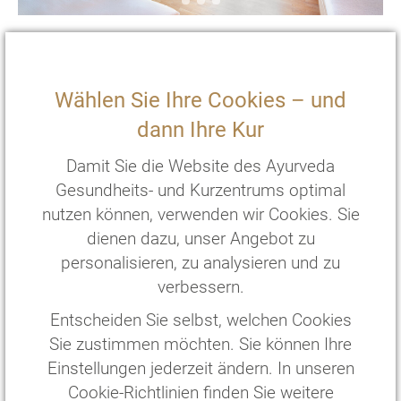
EZ Superior
Surya
Gästehaus
Wählen Sie Ihre Cookies – und
2
20 m
mit Terasse und zwei Einzelbetten
dann Ihre Kur
€
176
,—
pro Person/Nacht
*
Damit Sie die Website des Ayurveda
€
1232
,—
pro Person/
7
Nächte
*
Gesundheits- und Kurzentrums optimal
nutzen können, verwenden wir Cookies. Sie
ZIMMER WÄHLEN
dienen dazu, unser Angebot zu
personalisieren, zu analysieren und zu
verbessern.
Entscheiden Sie selbst, welchen Cookies
Sie zustimmen möchten. Sie können Ihre
Einstellungen jederzeit ändern. In unseren
Cookie-Richtlinien finden Sie weitere