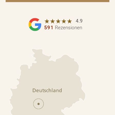
☆
★
☆
★
☆
★
☆
★
☆
★
4.9
591
Rezensionen