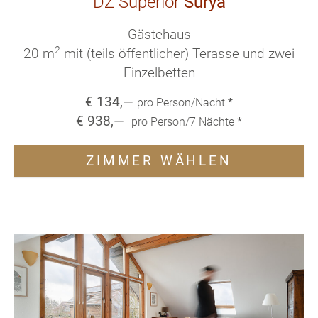
DZ Superior
Surya
Gästehaus
2
20 m
mit (teils öffentlicher) Terasse und zwei
Einzelbetten
€
134
,—
pro Person/Nacht
*
€
938
,—
pro Person/
7
Nächte
*
ZIMMER WÄHLEN