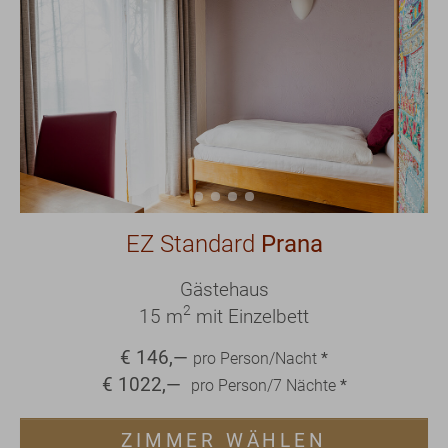
EZ Standard
Prana
Gästehaus
2
15 m
mit Einzelbett
€
146
,—
pro Person/Nacht
*
€
1022
,—
pro Person/
7
Nächte
*
ZIMMER WÄHLEN