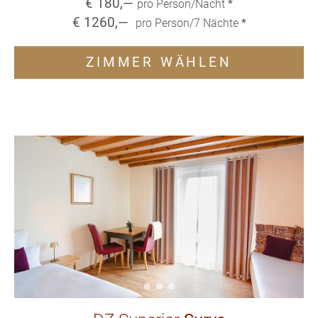
€
180
,—
pro Person/Nacht
*
€
1260
,—
pro Person/
7
Nächte
*
ZIMMER WÄHLEN