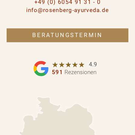
+49 (0) 6054 91 31 - 0
info@rosenberg-ayurveda.de
BERATUNGSTERMIN
☆
★
☆
★
☆
★
☆
★
☆
★
4.9
591
Rezensionen