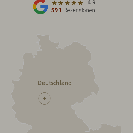
☆
★
☆
★
☆
★
☆
★
☆
★
4.9
591
Rezensionen