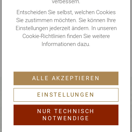
verbessern.
Therapieplan für zuhause
Entscheiden Sie selbst, welchen Cookies
Sie zustimmen möchten. Sie können Ihre
Inspiration holen
Einstellungen jederzeit ändern. In unseren
Seminare & kostenfreie
Cookie-Richtlinien finden Sie weitere
Gesundheitsangebote
Informationen dazu.
ALLE AKZEPTIEREN
EINSTELLUNGEN
Kostenlose Angebote für
NUR TECHNISCH
mich
NOTWENDIGE