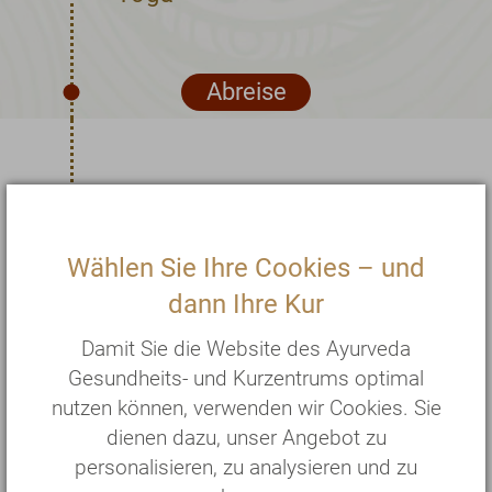
Abreise
Mit Ayurveda
Wählen Sie Ihre Cookies – und
weitergehen
dann Ihre Kur
Nachsorge
Damit Sie die Website des Ayurveda
auf Wunsch ambulante
Gesundheits- und Kurzentrums optimal
Weiterbehandlung
nutzen können, verwenden wir Cookies. Sie
dienen dazu, unser Angebot zu
Integration in den Alltag
personalisieren, zu analysieren und zu
mit Ihrem persönlichen