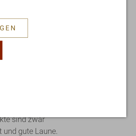
NGEN
derhebung mit
ter Beschwerden. Die
es entscheidet nun
e mentalen Kräfte
über einen starken
tungsfaktoren
ikte sind zwar
t und gute Laune.