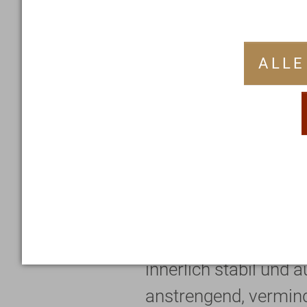
Wie stark ist dei
ALLE
Diese Frage steht im
psychotherapeutisch
Einschätzung der ind
über den Einsatz von
erneuern. Befinden wi
Geist (pravara) zu ve
innerlich stabil und 
anstrengend, vermind