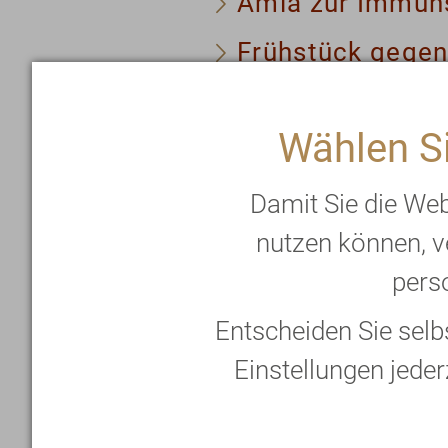
Amla zur Immun
Frühstück gegen
Wählen Si
Dieser Artikel ersch
Damit Sie die We
nutzen können, v
perso
Wir alle haben Stress
Entscheiden Sie sel
Belastungsfähigkeit u
Einstellungen jeder
auf die Stressfaktore
Schatz, um die psych