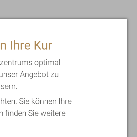
n Ihre Kur
 2017
rzentrums optimal
 unser Angebot zu
ssern.
prechend der mentalen
ten. Sie können Ihre
wir unterschiedlich
n finden Sie weitere
hter ayurvedischer