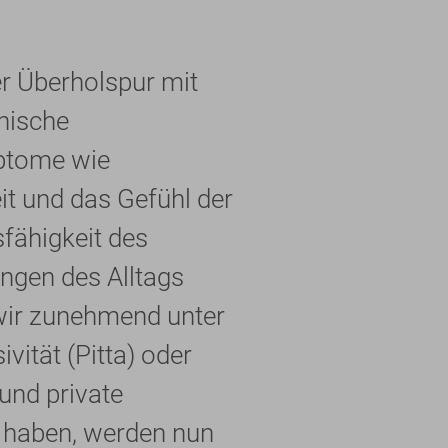
er Überholspur mit
chische
mptome wie
it und das Gefühl der
fähigkeit des
ngen des Alltags
 wir zunehmend unter
vität (Pitta) oder
und private
t haben, werden nun