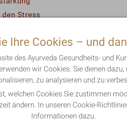
stärkung
 den Stress
e Ihre Cookies – und dan
ien in der Yoga Aktuell, Ausgabe Aug/Sep
bsite des Ayurveda Gesundheits- und Ku
erwenden wir Cookies. Sie dienen dazu,
nalisieren, zu analysieren und zu verbe
, doch nicht jeder leidet darunter. Ents
bst, welchen Cookies Sie zustimmen möch
nd individuellen Konstitution reagieren 
zeit ändern. In unseren Cookie-Richtlinie
n des Alltags. Die Amla-Frucht ist ein ec
Informationen dazu.
ische Immunität zu stärken.