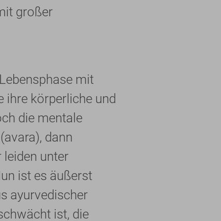
it großer
-Lebensphase mit
 ihre körperliche und
och die mentale
(avara), dann
leiden unter
n ist es äußerst
us ayurvedischer
chwächt ist, die