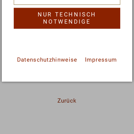
4. Die vorgebackenen Süßkartoffeln
untermischen.
NUR TECHNISCH
5. Mit Gewürzmischung Orient Masala, Sahne,
NOTWENDIGE
Steinsalz und ggf. etwas Chilipulver
abschmecken.
Datenschutzhinweise
Impressum
Viel Spaß beim Nachkochen und guten Appetit
wünscht Kerstin Rosenberg.
Zurück