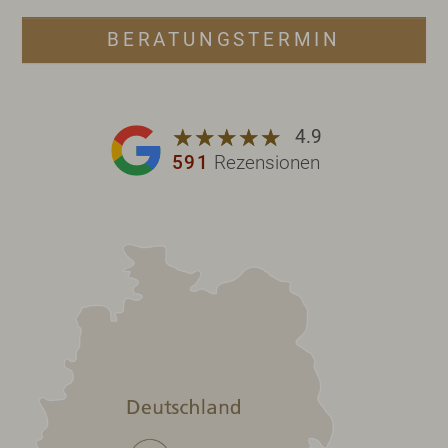
BERATUNGSTERMIN
☆
★
☆
★
☆
★
☆
★
☆
★
4.9
591
Rezensionen