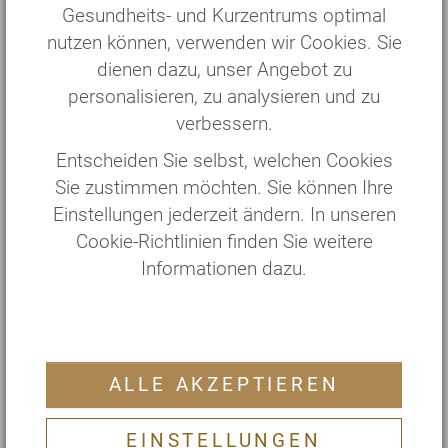
Gesundheits- und Kurzentrums optimal
Zubereitung:
nutzen können, verwenden wir Cookies. Sie
dienen dazu, unser Angebot zu
1. Die Süßkartoffeln schälen, würfeln und mit
personalisieren, zu analysieren und zu
einer Marinade aus Sesamöl, Sojasoße,
verbessern.
Ahornsirup und der Gewürzmischung Chili
Aphrodite mischen. Auf ein Backblech legen und
Entscheiden Sie selbst, welchen Cookies
bei 180 Grad für 30 Minuten backen.
Sie zustimmen möchten. Sie können Ihre
Einstellungen jederzeit ändern. In unseren
2. Spinat putzen und waschen. Zwiebel und
Cookie-Richtlinien finden Sie weitere
Ingwer schälen und fein hacken.
Informationen dazu.
3. Das Ghee in einem Topf erhitzen.
Kreuzkümmel-, Fenchel- und Koriandersamen
grob mörsern und im Ghee anrösten. Die fein
gehackte Zwiebel und den Ingwer zufügen und
ALLE AKZEPTIEREN
anschwitzen. Spinat zufügen und für 15-20
Minuten dünsten.
EINSTELLUNGEN