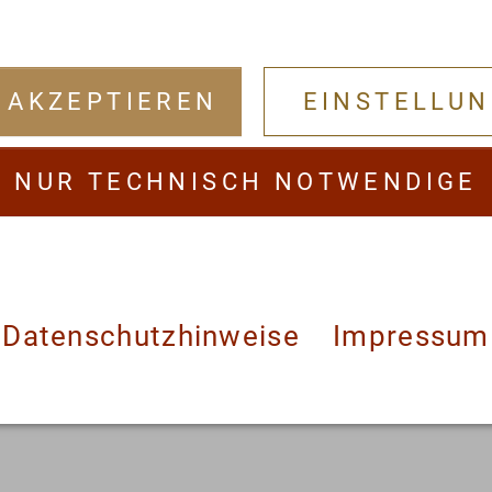
rveda-Küche haben wir dazu ei
 für dich ausgewählt:
Kürbis-Gl
ekt auch bei kalten und windigen Tagen
 AKZEPTIEREN
EINSTELLU
NUR TECHNISCH NOTWENDIGE
Datenschutzhinweise
Impressum