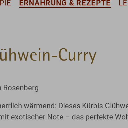
PIE
ERNÄHRUNG & REZEPTE
L
lühwein-Curry
n Rosenberg
herrlich wärmend: Dieses Kürbis-Glühwe
it exotischer Note – das perfekte Wohl