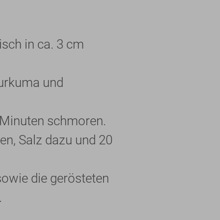
isch in ca. 3 cm
 Kurkuma und
 Minuten schmoren.
n, Salz dazu und 20
owie die gerösteten
.