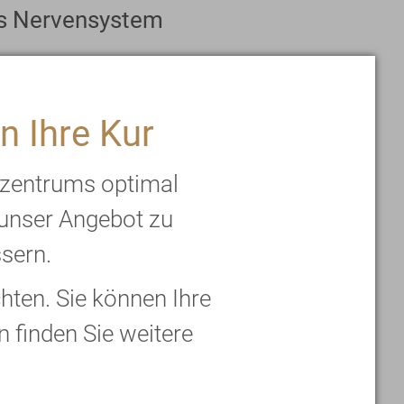
das Nervensystem
n Ihre Kur
rzentrums optimal
r sauer eingelegtem
 unser Angebot zu
 Pfeilern einer
ssern.
Nahrungsmittel mit
seinen Funktionen im
ten. Sie können Ihre
 Sesamöl, Milch mit
n finden Sie weitere
Aubergine.