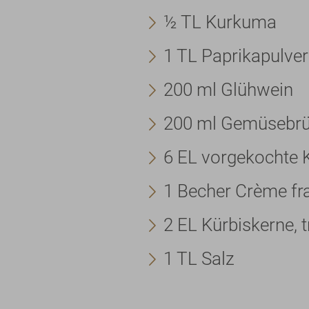
½ TL Kurkuma
1 TL Paprikapulver
200 ml Glühwein
200 ml Gemüsebrü
6 EL vorgekochte 
1 Becher Crème fra
2 EL Kürbiskerne, 
1 TL Salz