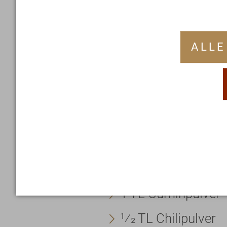
Aus unserer Ayu
Ayurveda-Rezept
Mit „Gute-Laune“-Eff
ALLE
Zutaten:
1 Hokkaidokürbis
1 EL Ghee
2 Lorbeerblätter
1 TL Cuminpulver
1⁄2 TL Chilipulver