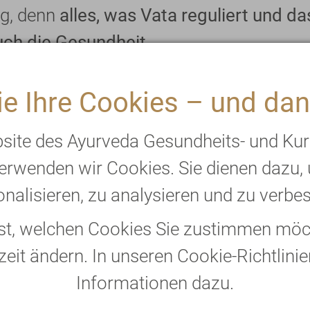
ng, denn
alles, was Vata reguliert und 
auch die Gesundheit.
e Ihre Cookies – und dan
inter
bsite des Ayurveda Gesundheits- und Ku
 Nahrungsmitteln wie etwas Joghurt ode
erwenden wir Cookies. Sie dienen dazu,
auch, Datteln, Mandeln und Walnüsse zu
nalisieren, zu analysieren und zu verbe
ärkenden Winterernährung. Als weitere 
täten für das neurologische System mit 
bst, welchen Cookies Sie zustimmen möch
iehlt Ayurveda gute Fette wie Ghee und
zeit ändern. In unseren Cookie-Richtlinie
nat, Blumenkohl, Kürbis, Kartoffeln und 
Informationen dazu.