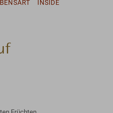
EBENSART
INSIDE
uf
sten Früchten.