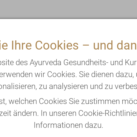
: Vitalstoffe für Geist und Seele
e Ihre Cookies – und dan
: Die Wirkung auf die Doshas
ische Fruchtshake tabu ist
bsite des Ayurveda Gesundheits- und Ku
erwenden wir Cookies. Sie dienen dazu,
frischender Sommer-Smoothie
nalisieren, zu analysieren und zu verbe
bst, welchen Cookies Sie zustimmen möch
zeit ändern. In unseren Cookie-Richtlinie
chte sind für jeden
Konstitutionstyp
e
Informationen dazu.
ießbar.