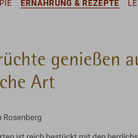
PIE
ERNÄHRUNG & REZEPTE
L
üchte genießen a
che Art
n Rosenberg
en ist reich bestückt mit den herrlich