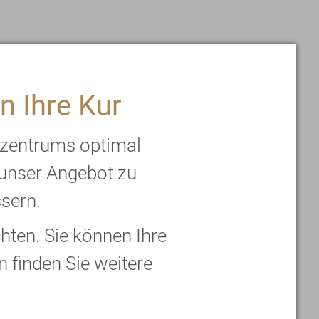
n Ihre Kur
rzentrums optimal
 unser Angebot zu
ssern.
ten. Sie können Ihre
n finden Sie weitere
mpfehlenswert und