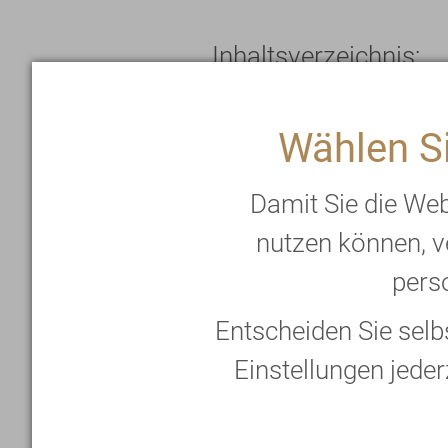
Inhaltsverzeichnis:
Die Götterspeise
Wählen Si
Süß contra Sauer
Warum der klass
Damit Sie die We
nutzen können, v
Rezept-Tipp: Er
perso
Entscheiden Sie sel
Einstellungen jeder
Nicht alle Sommerfrü
uneingeschränkt gen