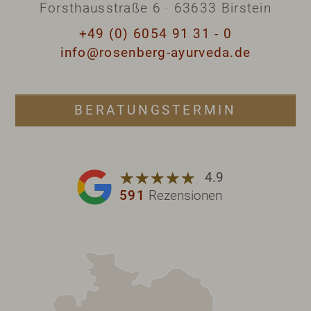
Forsthausstraße 6 · 63633 Birstein
+49 (0) 6054 91 31 - 0
info@rosenberg-ayurveda.de
BERATUNGSTERMIN
☆
★
☆
★
☆
★
☆
★
☆
★
4.9
591
Rezensionen