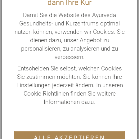
dann Ihre Kur
kurzfristiges Gefühl der Entspannung und
Schwere schafft, aber im Anschluss den
Damit Sie die Website des Ayurveda
Stoffwechsel in seinem regenerativen
Gesundheits- und Kurzentrums optimal
Aufbauprozess behindert und damit ebenfalls
nutzen können, verwenden wir Cookies. Sie
einen Ojas-Verlust zur Folge hat.
dienen dazu, unser Angebot zu
personalisieren, zu analysieren und zu
verbessern.
Die Lösung für alle
, denen es schwerfällt, am
Entscheiden Sie selbst, welchen Cookies
Abend herunterzuschalten, hat zwei Aspekte:
Sie zustimmen möchten. Sie können Ihre
Einerseits sollten wir zur aktiven Nachmittagszeit
Einstellungen jederzeit ändern. In unseren
nochmals so richtig Gas geben und den Körper
Cookie-Richtlinien finden Sie weitere
auspowern, damit der Druck aus dem Kopf
Informationen dazu.
weichen kann. Bewährte Methoden dazu sind ein
schweißtreibendes Sportprogramm oder
beschwingte Garten- und Hausarbeit.
Andererseits sollten wir alle anregenden
ALLE AKZEPTIEREN
Einflüsse am Abend (ab 19.00 Uhr) meiden.