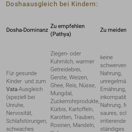
Doshaausgleich bei Kindern:
Zu empfehlen
Dosha-Dominanz
Zu meiden (
(Pathya)
Ziegen- oder
keine
Kuhmilch, warmer
schwerverda
Getreidebrei,
Für gesunde
Nahrung,
Gerste, Weizen,
Kinder und zum
unregelmäßi
Ghee, Reis, Nüsse,
Vata
-Ausgleich
Ernährung,
Mungdal,
(speziell bei
inkompatible
Zuckerrohrprodukte,
Unruhe,
Nahrung, fett
Kürbis, Kartoffeln,
Nervosität,
saures, scha
Karotten, Trauben,
Schlafstörungen,
irritierendes
Rosinen, Mandeln,
schwaches
ständiges Es