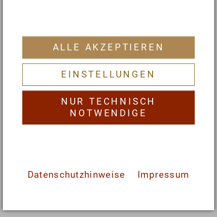
Abend sollten warm zubereitet sein.
Regelmäßig Essen und Zwischenmahlzeiten
ALLE AKZEPTIEREN
vermeiden
EINSTELLUNGEN
Kinder sollten regelmäßige Mahlzeiten
einnehmen und das unkontrollierte
NUR TECHNISCH
„Zwischendurch-Futtern“ meiden. Kaum etwas ist
NOTWENDIGE
der Verdauung zuträglicher. Am besten ist es,
erst wieder zu essen, wenn die vorangegangene
Mahlzeit verdaut ist. Nur so werden die
Verdauungs- und Stoffwechselprozesse nicht
belastet. Optimal für den Kinderstoffwechsel
Datenschutzhinweise
Impressum
sind drei Hauptmahlzeiten und zwei kleine
Zwischenmahlzeiten.