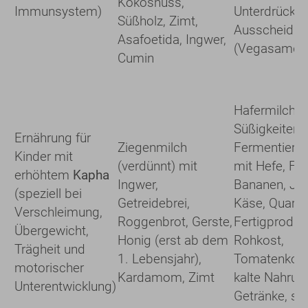
Kokosnuss,
Immunsystem)
Unterdrückun
Süßholz, Zimt,
Ausscheidun
Asafoetida, Ingwer,
(Vegasamdh
Cumin
Hafermilchbr
Süßigkeiten, 
Ernährung für
Ziegenmilch
Fermentiertes
Kinder mit
(verdünnt) mit
mit Hefe, Frit
erhöhtem
Kapha
Ingwer,
Bananen, Jog
(speziell bei
Getreidebrei,
Käse, Quark, 
Verschleimung,
Roggenbrot, Gerste,
Fertigproduk
Übergewicht,
Honig (erst ab dem
Rohkost,
Trägheit und
1. Lebensjahr),
Tomatenkonz
motorischer
Kardamom, Zimt
kalte Nahrun
Unterentwicklung)
Getränke, sa