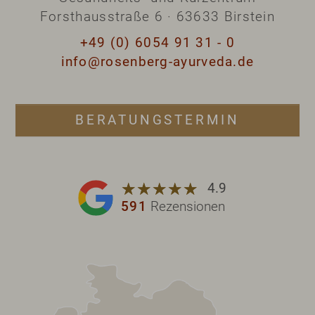
Forsthausstraße 6 · 63633 Birstein
+49 (0) 6054 91 31 - 0
info@rosenberg-ayurveda.de
BERATUNGSTERMIN
☆
★
☆
★
☆
★
☆
★
☆
★
4.9
591
Rezensionen