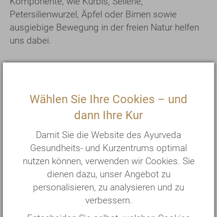
Komponente, wie Kürbis, Sellerie,
Petersilienwurzel, Äpfel oder Birnen sowie
ausgiebige Bewegung in der freien Natur helfen
uns dabei.
Kanalisieren wir hingegen unseren herbstlichen
Aktivitätsschub ausschließlich in produktiver
Wählen Sie Ihre Cookies – und
Leistungsfähigkeit, so laufen wir Gefahr, bereits
dann Ihre Kur
mit Erschöpfungssymptomen und
Immunschwäche in den kommenden Winter
Damit Sie die Website des Ayurveda
hineinzugehen. Denn die Mischung von
Gesundheits- und Kurzentrums optimal
überhöhtem Vata, Pitta und Rajas bildet das
nutzen können, verwenden wir Cookies. Sie
optimale Milieu für Burnout und neurologische
dienen dazu, unser Angebot zu
Krankheitsbilder mit Rückkopplung auf die
personalisieren, zu analysieren und zu
Psyche und den Bewegungsapparat.
verbessern.