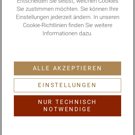
Entscheiden Sie selbst, welchen Cookies
Nutzen wir also lieber die gute Verdauungskraft
Sie zustimmen möchten. Sie können Ihre
(Agni)
des Herbstes, um Schlacken (Ama)
Einstellungen jederzeit ändern. In unseren
auszuscheiden, ein bisschen abzuspecken und
Cookie-Richtlinien finden Sie weitere
neue Energiedepots für die auszehrenden
Informationen dazu.
Wintermonate anzulegen. Als besonders
wirkungsvoll zum Pitta-Vata-Agni-Ausgleich
empfiehlt Ayurveda eine kleine Reinigungskur mit
basischer Kost (Khichari aus Wurzelgemüse,
ALLE AKZEPTIEREN
Reis und Mungdal) und Abführen mit Rhizinusöl.
Ebenso stabilisieren die Rasayanas Amalaki und
EINSTELLUNGEN
Guduchi das körperliche und psychische
Gleichgewicht.
NUR TECHNISCH
NOTWENDIGE
Ebenso helfen
kreative Auszeiten für die
herbstliche Psychohygiene
, in der wir unsere