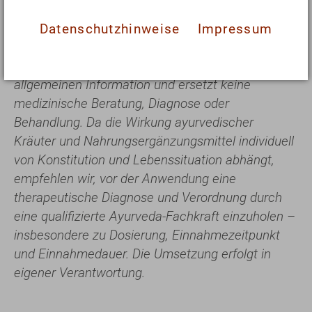
Gedanken einfach einmal treiben lassen.
Vielleicht sollten wir tatsächlich einmal wieder
Datenschutzhinweise
Impressum
Drachen steigen lassen...
Dieser Beitrag dient ausschließlich der
allgemeinen Information und ersetzt keine
medizinische Beratung, Diagnose oder
Behandlung. Da die Wirkung ayurvedischer
Kräuter und Nahrungsergänzungsmittel individuell
von Konstitution und Lebenssituation abhängt,
empfehlen wir, vor der Anwendung eine
therapeutische Diagnose und Verordnung durch
eine qualifizierte Ayurveda-Fachkraft einzuholen –
insbesondere zu Dosierung, Einnahmezeitpunkt
und Einnahmedauer. Die Umsetzung erfolgt in
eigener Verantwortung.