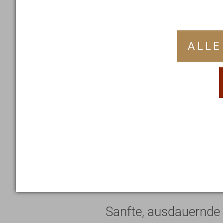
die richtige Intentio
von emotionalen Deut
ALLE
was wir getan habe
Dies führt uns in de
Moment gerichtet, 
tatsächliche Verände
Wendepunkte auf das
Disziplin.
Sanfte, ausdauernde 