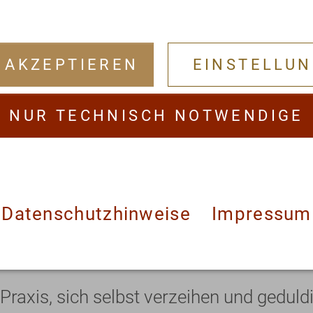
n etwas verzeihbar macht.
Karma hingege
ungen. Nicht, was wir wollten, ist ent
 AKZEPTIEREN
EINSTELLU
n
.
n Moment. Unablässig ist unsere Aufmer
NUR TECHNISCH NOTWENDIGE
denn nur von Moment zu Moment zu Mom
rungen in uns und um uns erreichen.
 Jahresende zu verschieben ist demnac
Datenschutzhinweise
Impressum
Praxis, sich selbst verzeihen und geduld