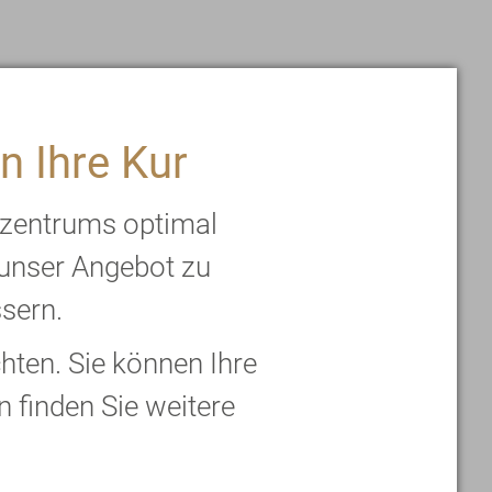
r. Unser Ein- und
n. Auch Schlucken,
n Ihre Kur
rzentrums optimal
lehrt uns, dass, was
 unser Angebot zu
ssern.
tung übernehmen,
ten. Sie können Ihre
n finden Sie weitere
 oft wir meinen, dass