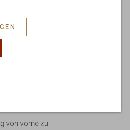
n ist unabhängig
scheidend, sondern
NGEN
ksamkeit auf jeden
ent können wir
h keine yogische
ig von vorne zu