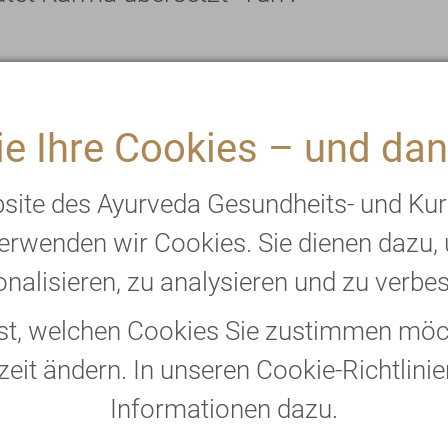
h nur "Tun". Nicht mehr und nicht wenige
ere gedankliche Aktivität ist bereits Tu
e Ihre Cookies – und dan
 ist Tun.
bsite des Ayurveda Gesundheits- und Ku
berlegt sein. Denn Karma in Achtsamkeit 
erwenden wir Cookies. Sie dienen dazu,
es Tun zur Folge hat.
nalisieren, zu analysieren und zu verbe
lles, was daraus erfolgt, die Verantwor
bst, welchen Cookies Sie zustimmen möch
n unseren Absichten.
zeit ändern. In unseren Cookie-Richtlinie
Informationen dazu.
llte nur dein Bestes" spiegelt wieder, wie