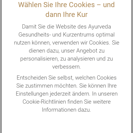
Wählen Sie Ihre Cookies – und
dann Ihre Kur
Pañcakarma – Neustart für den
Damit Sie die Website des Ayurveda
Darm
Gesundheits- und Kurzentrums optimal
nutzen können, verwenden wir Cookies. Sie
dienen dazu, unser Angebot zu
Welche Rolle spielt pañcakarma bei der
personalisieren, zu analysieren und zu
Regeneration des Darms?
verbessern.
Entscheiden Sie selbst, welchen Cookies
Pañcakarma ist die zentrale Therapie, um den
Sie zustimmen möchten. Sie können Ihre
Darm zu reinigen und zu regenerieren. Die Kur
Einstellungen jederzeit ändern. In unseren
besteht aus drei Phasen: Vorbereitung, Haupt-
Cookie-Richtlinien finden Sie weitere
und Nachbehandlung. In der Vorbereitungsphase
Informationen dazu.
werden eingelagerte Stoffwechselrückstände
gebunden – zum Beispiel durch das Trinken von
Ghee. Wärmetechniken und Massagen sorgen