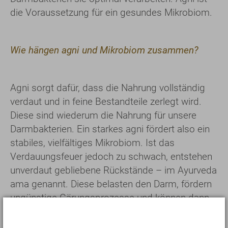
die Voraussetzung für ein gesundes Mikrobiom.
Wie hängen agni und Mikrobiom zusammen?
Agni sorgt dafür, dass die Nahrung vollständig
verdaut und in feine Bestandteile zerlegt wird.
Diese sind wiederum die Nahrung für unsere
Darmbakterien. Ein starkes agni fördert also ein
stabiles, vielfältiges Mikrobiom. Ist das
Verdauungsfeuer jedoch zu schwach, entstehen
unverdaut gebliebene Rückstände – im Ayurveda
ama genannt. Diese belasten den Darm, fördern
ungünstige Gärungsprozesse und können dann
zu typischen Beschwerden wie Blähungen oder
Trägheit führen.